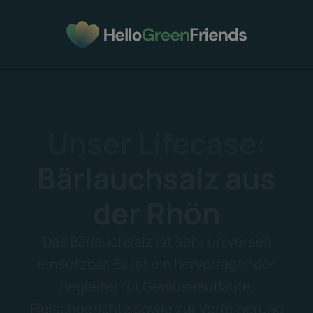
Unser Lifecase:
Bärlauchsalz
aus
der Rhön
Das Bärlauchsalz ist sehr universell
einsetzbar. Es ist ein hervorragender
Begleiter für Gemüseaufläufe,
Fleischgerichte sowie zur Verfeinerung