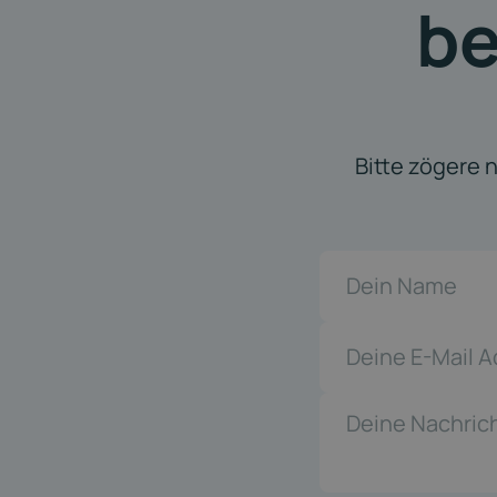
be
Bitte zögere n