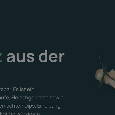
z
aus der
zbar. Es ist ein
ufe, Fleischgerichte sowie
emachten Dips. Eine bärig
kräftig würzigem